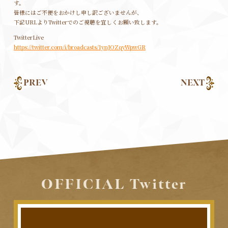
す。
皆様にはご不便をおかけし申し訳ございませんが、
下記URLよりTwitterでのご視聴を宜しくお願い致します。
TwitterLive
https://twitter.com/i/broadcasts/1ynJOZqyWpwGR
PREV
NEXT
OFFICIAL Twitter